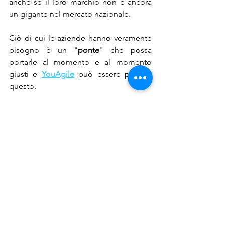
anche se il loro marchio non è ancora 
un gigante nel mercato nazionale.
Ciò di cui le aziende hanno veramente 
bisogno è un "
ponte
" che possa 
portarle al momento e al momento 
giusti e 
YouAgile
 può essere proprio 
questo.
In 
YouAgile
, inoltre, puoi contare su 
team ed un 
eco-sistema di imprese e 
professionisti
 che possono aiutarti 
durante tutto il processo, in modo 
personalizzato, dalla contrattualistica 
alle modalità di pagamento.
Unisciti a Noi!
Il modo di fare impresa è in continua 
evoluzione, ma per le aziende ed i 