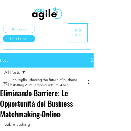
Accesso
ME
NU
Iniziare
Post
All Posts
YouAgile | shaping the future of business
All Posts
20 mag 2022
Tempo di lettura: 4 min
Eliminando Barriere: Le
b2b marketplace
Opportunità del Business
fare affari
Matchmaking Online
incontro tra domanda e offerta
b2b matching