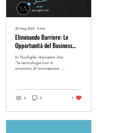
20 mag 2022
∙
4
min
Eliminando Barriere: Le
Opportunità del Business
Matchmaking Online
In YouAgile riteniamo che
"la tecnologia non è
sinonimo di innovazione ma
che l’innovazione è
l’approccio alla lettura dei
nuovi e...
6
0
1