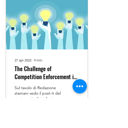
27 apr 2022
∙
9
min
The Challenge of
Competition Enforcement in
Digital Markets
Sul tavolo di Redazione
stamani vedo il post-it del
nostro articolista Avatar, vi
ricordate il suo ingresso il
14 feb con What...
3
0