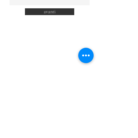
avanti
YeS,