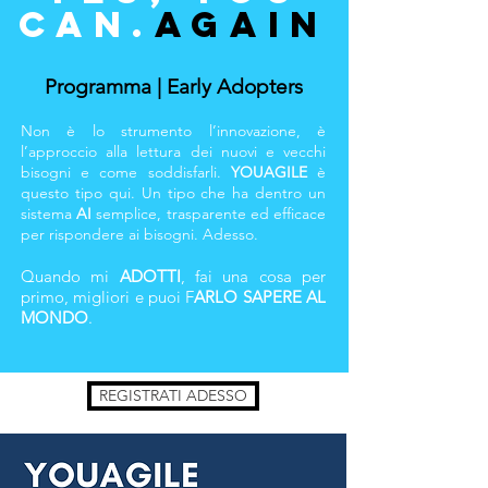
can.
again
Programma | Early Adopters
Non è lo strumento l’innovazione, è
l’approccio alla lettura dei nuovi e vecchi
bisogni e come soddisfarli.
YOUAGILE
è
questo tipo qui. Un tipo che ha dentro un
sistema
AI
semplice, trasparente ed efficace
per rispondere ai bisogni. Adesso.
Quando mi
ADOTTI
, fai una cosa per
primo, migliori e puoi F
ARLO SAPERE AL
MONDO
.
REGISTRATI ADESSO