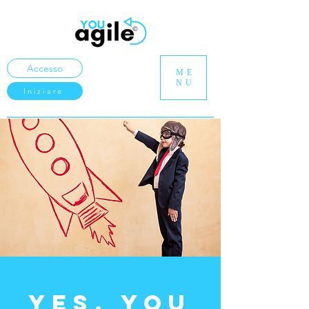
Accesso
ME
NU
Iniziare
YeS, you