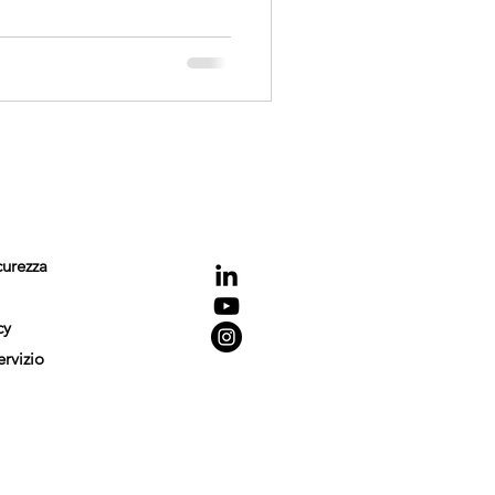
NCE
Seguici
curezza
cy
ervizio