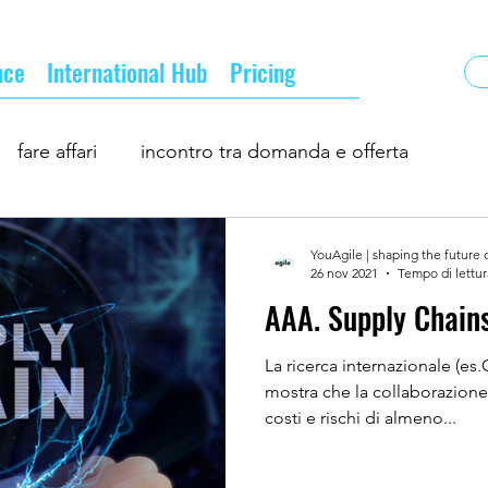
nce
International Hub
Pricing
fare affari
incontro tra domanda e offerta
ness
incontri d'affari
la nuova normalità
YouAgile | shaping the future 
26 nov 2021
Tempo di lettur
AAA. Supply Chains 
turo del business
professionisti ed imprese
La ricerca internazionale (e
mostra che la collaborazione 
costi e rischi di almeno...