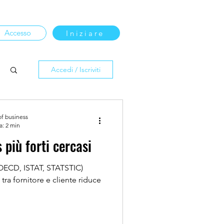
Accesso
Iniziare
Accedi / Iscriviti
of business
a: 2 min
più forti cercasi
s.OECD, ISTAT, STATSTIC)
tra fornitore e cliente riduce