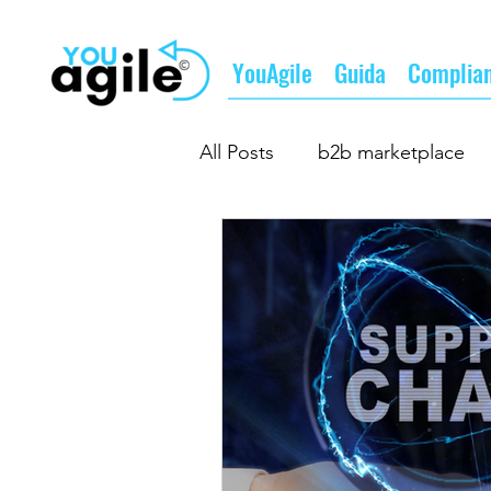
YouAgile
Guida
Complia
All Posts
b2b marketplace
b2b matching
fare busi
il futuro del lavoro
il fu
supply chain