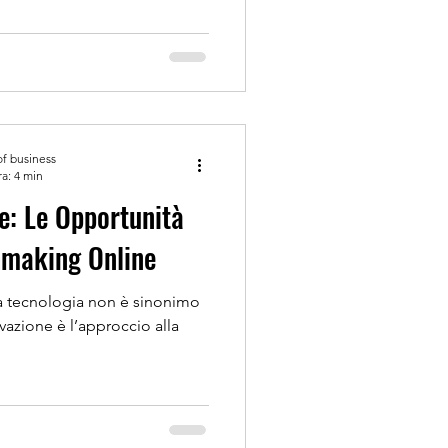
of business
ra: 4 min
e: Le Opportunità
hmaking Online
a tecnologia non è sinonimo
azione è l’approccio alla