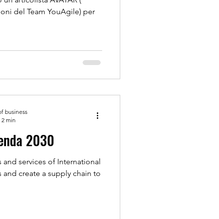
lloni del Team YouAgile) per
of business
 2 min
Agenda 2030
 and services of International
s and create a supply chain to