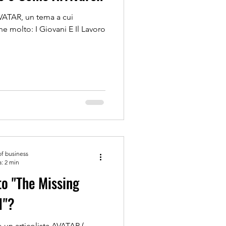
VATAR, un tema a cui
ne molto: I Giovani E Il Lavoro
of business
a: 2 min
to "The Missing
1"?
un articolista AVATAR (