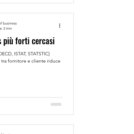
of business
a: 2 min
più forti cercasi
s.OECD, ISTAT, STATSTIC)
tra fornitore e cliente riduce