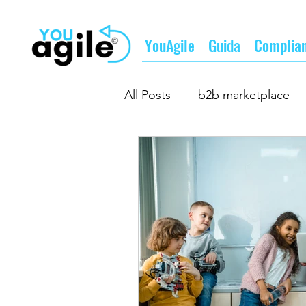
YouAgile
Guida
Complia
All Posts
b2b marketplace
b2b matching
fare busi
il futuro del lavoro
il fu
supply chain