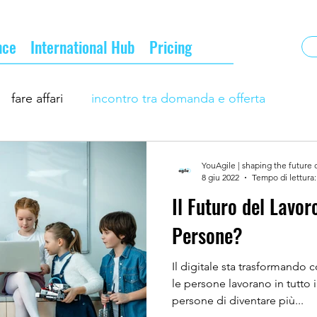
nce
International Hub
Pricing
fare affari
incontro tra domanda e offerta
ness
incontri d'affari
la nuova normalità
YouAgile | shaping the future 
8 giu 2022
Tempo di lettura:
Il Futuro del Lavor
turo del business
professionisti ed imprese
Persone?
Il digitale sta trasformando
le persone lavorano in tutto
persone di diventare più...