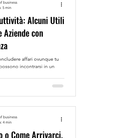
of business
: 5 min
tività: Alcuni Utili
e Aziende con
nza
e affari ovunque tu
 possono incontrarsi in un
of business
a: 4 min
ro o Come Arrivarci.