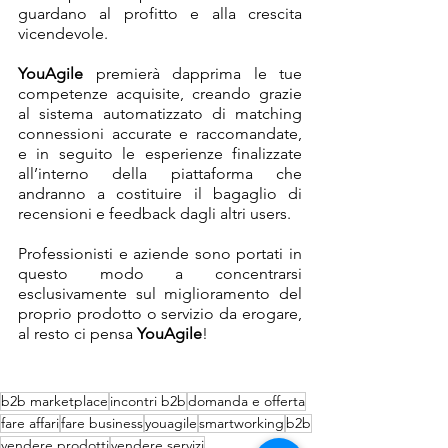
guardano al profitto e alla crescita 
vicendevole.
YouAgile
 premierà dapprima le tue 
competenze acquisite, creando grazie 
al sistema automatizzato di matching 
connessioni accurate e raccomandate, 
e in seguito le esperienze finalizzate 
all’interno della piattaforma che 
andranno a costituire il bagaglio di 
recensioni e feedback dagli altri users.
Professionisti e aziende sono portati in 
questo modo a concentrarsi 
esclusivamente sul miglioramento del 
proprio prodotto o servizio da erogare, 
al resto ci pensa 
YouAgile
!
b2b marketplace
incontri b2b
domanda e offerta
fare affari
fare business
youagile
smartworking
b2b
vendere prodotti
vendere servizi