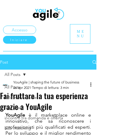
Accesso
ME
NU
Iniziare
Post
All Posts
YouAgile | shaping the future of business
All Posts
26 apr 2021
Tempo di lettura: 3 min
Fai fruttare la tua esperienza
b2b marketplace
grazie a YouAgile
fare affari
YouAgile
 è il marketplace online e 
incontro tra domanda e offerta
innovativo, che sa riconoscere i 
professionisti più qualificati ed esperti. 
b2b matching
Per lo sviluppo e il miglior rendimento 