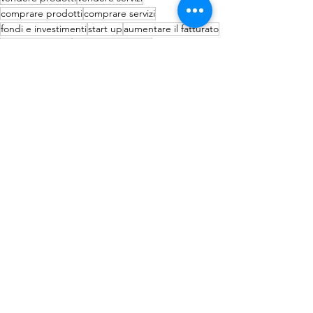
comprare prodotti
comprare servizi
fondi e investimenti
start up
aumentare il fatturato
piattaforma b2b
il futuro del lavoro
opportunità commerciali
lead generation
la nuova normalità
b2b marketplace
fare affari
incontro tra domanda e offerta
Mostra tutti
Post recenti