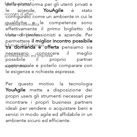
fare business
della piattaforma per gli utenti privati e 
le aziende, 
YouAgile
 è stato 
incontri d'affari
configurato come un ambiente in cui le 
qualifiche e le competenze sono 
la nuova normalità
effettivamente il primo biglietto da 
il futuro del lavoro
visita di professionisti e aziende. Per 
permettere 
il miglior incontro possibile 
il futuro del business
tra domanda e offerta
 pensiamo sia 
necessario conoscere il meglio 
professionisti ed imprese
possibile il proprio partner 
commerciale e poterlo comparare con 
supply chain
le esigenze e richieste espresse. 
Per questo motivo la tecnologia 
YouAgile
 mette a disposizione dei 
propri users gli strumenti necessari per 
incontrare i propri business partners 
ideali per vendere o acquistare beni e 
servizi in modo agile ed affidabile in un 
ambiente sicuro ed efficiente.