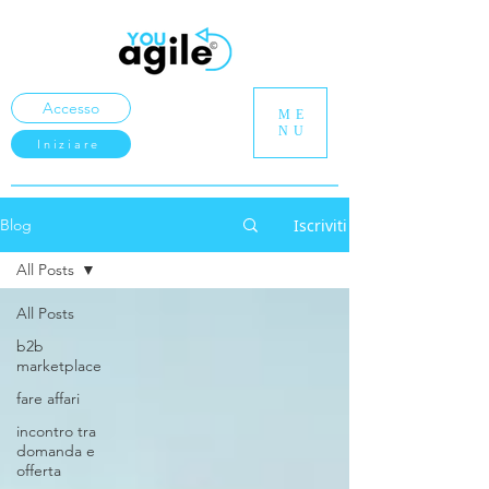
Accesso
ME
NU
Iniziare
Iscriviti
Blog
All Posts
All Posts
b2b
marketplace
fare affari
incontro tra
domanda e
offerta