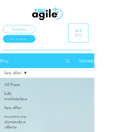
Accesso
ME
NU
Iniziare
Iscriviti
Blog
fare affari
All Posts
b2b
marketplace
fare affari
incontro tra
domanda e
offerta