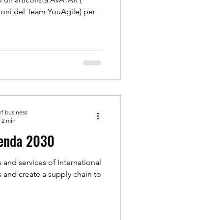
lloni del Team YouAgile) per
of business
 2 min
Agenda 2030
 and services of International
s and create a supply chain to