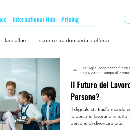
nce
International Hub
Pricing
fare affari
incontro tra domanda e offerta
ness
incontri d'affari
la nuova normalità
YouAgile | shaping the future 
8 giu 2022
Tempo di lettura:
Il Futuro del Lavor
turo del business
professionisti ed imprese
Persone?
Il digitale sta trasformando
le persone lavorano in tutto
persone di diventare più...