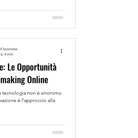
of business
ra: 4 min
e: Le Opportunità
hmaking Online
a tecnologia non è sinonimo
azione è l’approccio alla