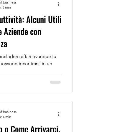
of business
: 5 min
tività: Alcuni Utili
e Aziende con
nza
e affari ovunque tu
 possono incontrarsi in un
of business
a: 4 min
ro o Come Arrivarci.