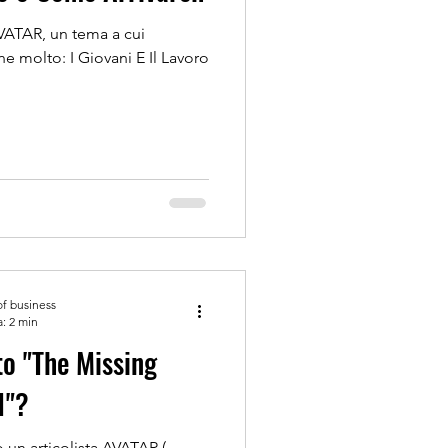
VATAR, un tema a cui
ne molto: I Giovani E Il Lavoro
of business
a: 2 min
to "The Missing
1"?
un articolista AVATAR (