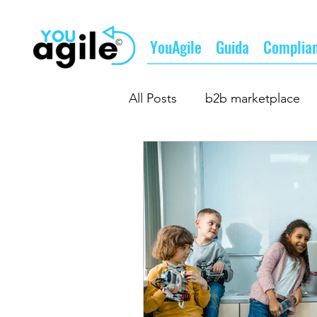
YouAgile
Guida
Complia
All Posts
b2b marketplace
b2b matching
fare busi
il futuro del lavoro
il fu
supply chain