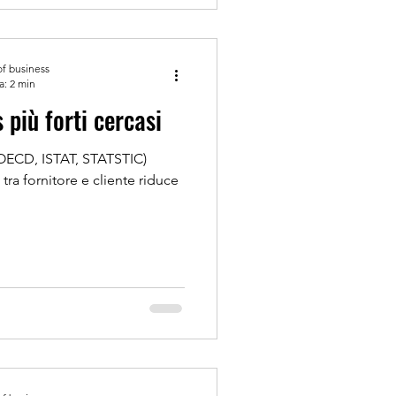
of business
a: 2 min
più forti cercasi
s.OECD, ISTAT, STATSTIC)
tra fornitore e cliente riduce