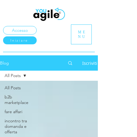
Accesso
ME
NU
Iniziare
Iscriviti
Blog
All Posts
All Posts
b2b
marketplace
fare affari
incontro tra
domanda e
offerta