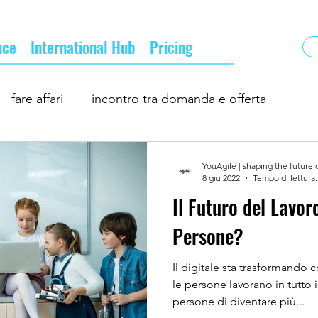
nce
International Hub
Pricing
fare affari
incontro tra domanda e offerta
ness
incontri d'affari
la nuova normalità
YouAgile | shaping the future 
8 giu 2022
Tempo di lettura:
Il Futuro del Lavor
turo del business
professionisti ed imprese
Persone?
Il digitale sta trasformando
le persone lavorano in tutto
persone di diventare più...