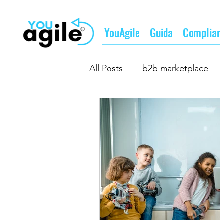
YouAgile
Guida
Complia
All Posts
b2b marketplace
b2b matching
fare busi
il futuro del lavoro
il fu
supply chain