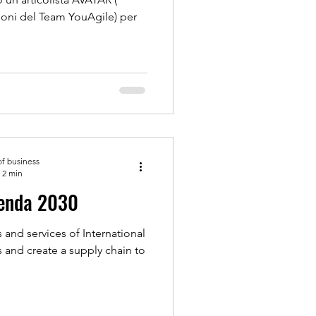
lloni del Team YouAgile) per
of business
 2 min
Agenda 2030
 and services of International
s and create a supply chain to