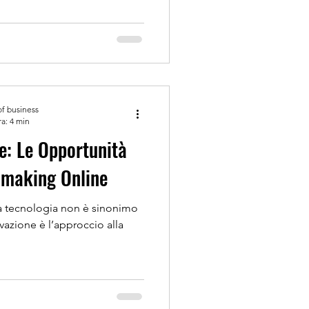
of business
ra: 4 min
e: Le Opportunità
hmaking Online
a tecnologia non è sinonimo
azione è l’approccio alla