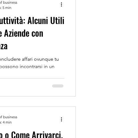
of business
: 5 min
tività: Alcuni Utili
e Aziende con
nza
e affari ovunque tu
 possono incontrarsi in un
of business
a: 4 min
ro o Come Arrivarci.