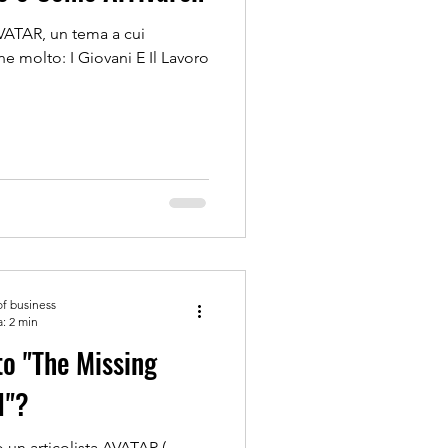
VATAR, un tema a cui
ne molto: I Giovani E Il Lavoro
of business
a: 2 min
to "The Missing
1"?
un articolista AVATAR (