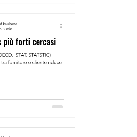
of business
a: 2 min
più forti cercasi
s.OECD, ISTAT, STATSTIC)
tra fornitore e cliente riduce