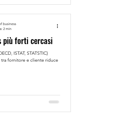
of business
a: 2 min
più forti cercasi
s.OECD, ISTAT, STATSTIC)
tra fornitore e cliente riduce
NCE
Seguici