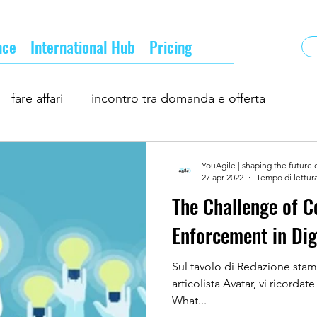
nce
International Hub
Pricing
fare affari
incontro tra domanda e offerta
ness
incontri d'affari
la nuova normalità
YouAgile | shaping the future 
27 apr 2022
Tempo di lettura
The Challenge of C
turo del business
professionisti ed imprese
Enforcement in Dig
Sul tavolo di Redazione stama
articolista Avatar, vi ricordat
What...