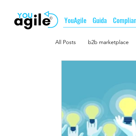
YouAgile
Guida
Complia
All Posts
b2b marketplace
b2b matching
fare busi
il futuro del lavoro
il fu
supply chain