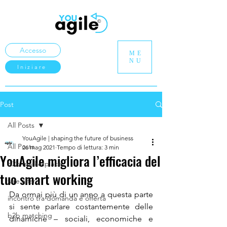
Accesso
ME
NU
Iniziare
Post
All Posts
YouAgile | shaping the future of business
All Posts
26 mag 2021
Tempo di lettura: 3 min
YouAgile migliora l’efficacia del
b2b marketplace
tuo smart working
fare affari
Da ormai più di un anno a questa parte 
incontro tra domanda e offerta
si sente parlare costantemente delle 
b2b matching
dinamiche – sociali, economiche e 