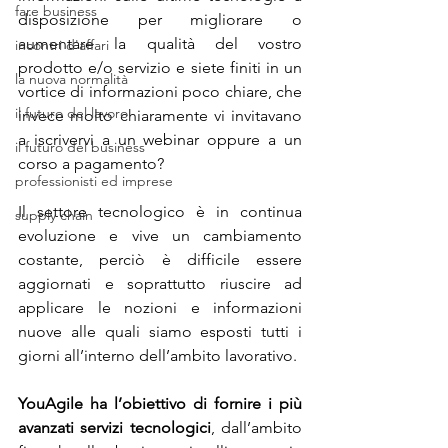
fare business
disposizione per migliorare o 
aumentare la qualità del vostro 
incontri d'affari
prodotto e/o servizio e siete finiti in un 
la nuova normalità
vortice di informazioni poco chiare, che 
il futuro del lavoro
invece molto chiaramente vi invitavano 
a iscrivervi a un webinar oppure a un 
il futuro del business
corso a pagamento?
professionisti ed imprese
Il settore tecnologico è in continua 
supply chain
evoluzione e vive un cambiamento 
costante, perciò è difficile essere 
aggiornati e soprattutto riuscire ad 
applicare le nozioni e informazioni 
nuove alle quali siamo esposti tutti i 
giorni all’interno dell’ambito lavorativo.
YouAgile ha l’obiettivo di fornire i più 
avanzati servizi tecnologici
, dall’ambito 