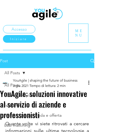
Accesso
ME
NU
Iniziare
Post
All Posts
YouAgile | shaping the future of business
All Posts
3 giu 2021
Tempo di lettura: 2 min
YouAgile: soluzioni innovative
b2b marketplace
al servizio di aziende e
fare affari
professionisti
incontro tra domanda e offerta
Quante volte vi siete ritrovati a cercare 
b2b matching
informazioni sulle ultime tecnologie a 